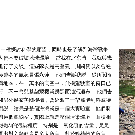
於一種探討科學的願望，同時也是了解到海灣戰争
人們不要破壞地球環境。 當我在北京時，我就與幾
進行了交談。這些隊友是高登義、周國賢以及曾經
極越冬的氣象員張永萍。 他們告訴我説，從所閲報
灣地區，在一萬米的高空中，飛機駕駛室的窗口已
行，不一會兒整架飛機就黝黑而油污遍布。 他們告
和另外幾家美國機構，曾經派了一架飛機到科威特
們説，結果是整個海灣就是一個大實驗室，他們將
灣這個實驗室，實際上就是整個污染環境，面積相
飛機內的污染程度，特别是二氧化硫的含量，足足
看出對入類健康是多大危害。對於動植物的危害