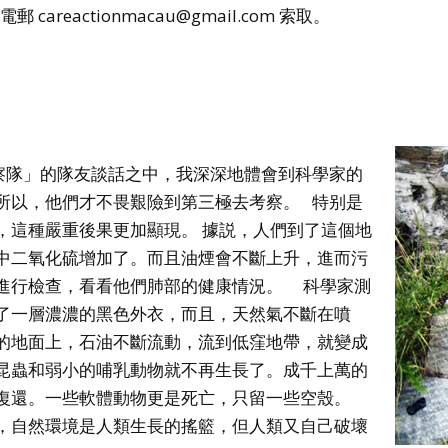
eactionmacau@gmail.com 索取。
考察隊」的隊友談話之中，我深深地體會到科學家的
所以，他們才不畏艱險到第三極去考察。 特别是
，這種嚴重後果更加顯現。 據説，人們到了這個地
中二氧化硫增加了。而且油煙會不斷上升，進而污
進行檢查，看看他們肺部的健康情況。 科學家測
了一層濃濃的黑色外衣，而且，天然氣不斷在噴
的地面上，石油不斷流動，流到低窪地帶，就變成
昆蟲和弱小的哺乳動物就不再生長了。成千上萬的
復還。一些軟體動物更是死亡，只留一些空殼。
，自然環境是人類生長的搖籃，但人類又自己破壞