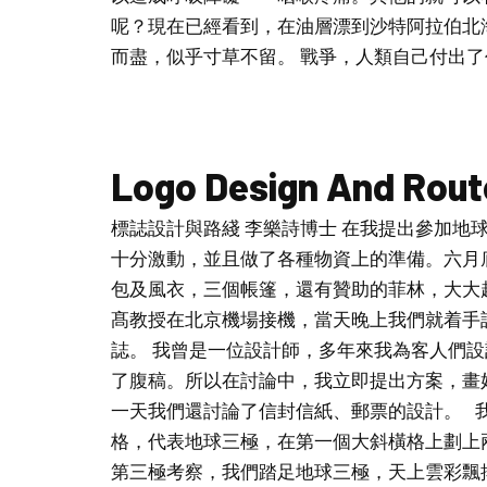
呢？現在已經看到，在油層漂到沙特阿拉伯北
而盡，似乎寸草不留。 戰爭，人類自己付出了代價。
Logo Design And Rout
標誌設計與路綫 李樂詩博士 在我提出參加地
十分激動，並且做了各種物資上的準備。六月
包及風衣，三個帳篷，還有贊助的菲林，大大
髙教授在北京機場接機，當天晚上我們就着手
誌。 我曾是一位設計師，多年來我為客人們
了腹稿。所以在討論中，我立即提出方案，畫
一天我們還討論了信封信紙、郵票的設計。 
格，代表地球三極，在第一個大斜橫格上劃上
第三極考察，我們踏足地球三極，天上雲彩飄