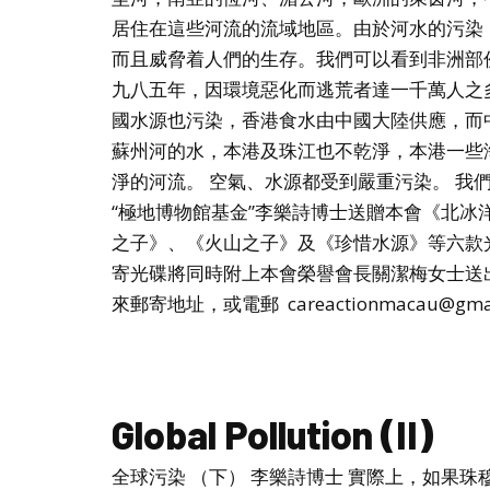
居住在這些河流的流域地區。由於河水的污染
而且威脅着人們的生存。我們可以看到非洲部
九八五年，因環境惡化而逃荒者達一千萬人之
國水源也污染，香港食水由中國大陸供應，而
蘇州河的水，本港及珠江也不乾淨，本港一些
淨的河流。 空氣、水源都受到嚴重污染。 我
“極地博物館基金”李樂詩博士送贈本會《北
之子》、《火山之子》及《珍惜水源》等六款
寄光碟將同時附上本會榮譽會長關潔梅女士送
來郵寄地址，或電郵 careactionmacau@gma
Global Pollution (II)
全球污染 （下） 李樂詩博士 實際上，如果