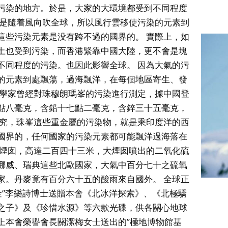
污染的地方。於是，大家的大環境都受到不同程度
物是隨着風向吹全球，所以風行雲移使污染的元素到
這些污染元素是没有跨不過的國界的。 實際上，如
土也受到污染，而香港緊靠中國大陸，更不會是塊
不同程度的污染。也因此影響全球。 因為大氣的污
的元素到處飄蕩，過海飄洋，在每個地區寄生、發
科學家曾經對珠穆朗瑪峯的污染進行測定，據中國登
點八毫克，含鉛十七點二毫克，含鋅三十五毫克，
研究，珠峯這些重金屬的污染物，就是乘印度洋的西
國界的，任何國家的污染元素都可能飄洋過海落在
大煙囱，高達二百四十三米，大煙囱噴出的二氧化硫
挪威、瑞典這些北歐國家，大氣中百分七十之硫氧
家。丹麥竟有百分六十五的酸雨來自國外。 全球正
金”李樂詩博士送贈本會《北冰洋探索》、《北極驕
之子》及《珍惜水源》等六款光碟，供各關心地球
上本會榮譽會長關潔梅女士送出的”極地博物館基