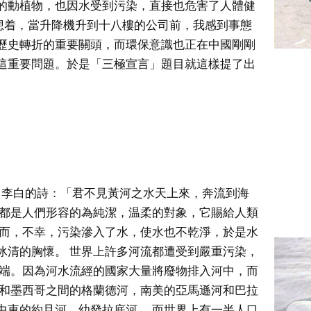
的動植物，也因水受到污染，直接也危害了人體健
想着，當升降機升到十八樓的公司前，我感到事態
歷史轉折的重要關頭，而環保意識也正在中國剛剛
這重要問題。於是「三極宣言」題目就這樣提了出
。李白的詩：「君不見黃河之水天上來，奔流到海
雪都是人們形容的為純潔，温柔的對象，它賜給人類
然而，不幸，污染滲入了水，使水也不乾淨，於是水
冰清的胸懷。 世界上許多河流都遭受到嚴重污染，
争端。因為河水流經的國家大量將廢物排入河中，而
國和墨西哥之間的格蘭德河，南美的亞馬遜河和巴拉
中東的約旦河、幼發拉底河。 而世界上有一半人口