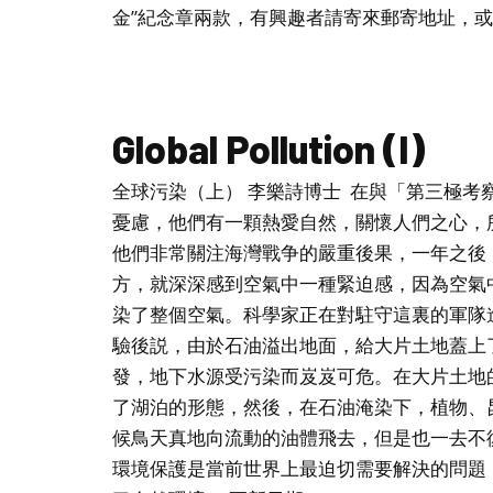
金”紀念章兩款，有興趣者請寄來郵寄地址，或電郵 car
Global Pollution (I)
全球污染（上） 李樂詩博士 在與「第三極
憂慮，他們有一顆熱愛自然，關懷人們之心，
他們非常關注海灣戰争的嚴重後果，一年之後
方，就深深感到空氣中一種緊迫感，因為空氣
染了整個空氣。科學家正在對駐守這裏的軍隊
驗後説，由於石油溢出地面，給大片土地蓋上
發，地下水源受污染而岌岌可危。在大片土地
了湖泊的形態，然後，在石油淹染下，植物、
候鳥天真地向流動的油體飛去，但是也一去不
環境保護是當前世界上最迫切需要解決的問題