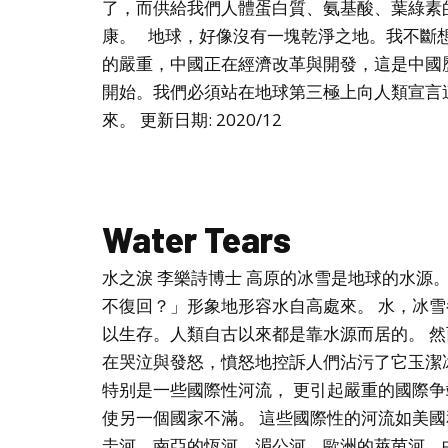
了，而供給我們人體蛋白質、氨基酸、葉綠素
康。 地球，好像沒有一塊乾淨之地。我不斷
的嚴重，中國正在經濟改革與開發，這是中國
開始。我們必須站在地球第三極上向人類宣言
來。 更新日期: 2020/12
Water Tears
水之淚 李樂詩博士 高原的冰雪是地球的水源
不復回？」形象地形容水自高處來。 水，冰
以生存。人類自古以來都是靠水源而居的。 
在哭泣與發怒，憤怒地控訴人們沾污了它玉潔
特别是一些國際性河流， 更引起嚴重的國際
使另一個國家不滿。 這些國際性的河流如美
圭河，南亞的恆河、湄公河，歐洲的萊茵河，