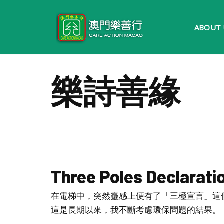
Skip
ABOUT 
to
content
樂詩善緣
Three Poles Declaratio
在電梯中，突然靈感上便有了「三極宣言」這
這是長期以來，我不斷考慮環保問題的結果。