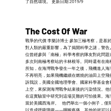
了自然環境。 更新日期:2019/9
The Cost Of War
戰爭的代價 李樂詩博士 參加三極考察，是基
對人類的嚴重影響，為了揭開科學之謎，警告
位曾經參與「南極」科學考察的隊友對此問題
多次到南極考察站的卡林根等。同時還有在南
所知，在海灣戰争發生一年之後，飛機進人海
不再明亮，如果飛機繼續在燃燒的油田上空飛
訴我説，美國全國地理學會、國家科學基金會
上空，來探測海灣戰争結束後的污染情況。他
在這實驗室中研究到這場災難的可怕後果。海
當於美國西海岸。 他們舉出一個小例子，僅
以造成呼吸障礙——咽喉疼痛。其他的就可以