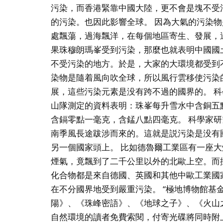
污染，而香港緊靠中國大陸，更不會是塊不受
的污染。也因此影響全球。 因為大氣的污染
處飄蕩，過海飄洋，在每個地區寄生、發展，
果珠穆朗瑪峯受到污染，那麼也就表明中國國
不受污染的地方。於是，大家的大環境都受到
染物是隨着風向吹全球，所以風行雲移使污染
展，這些污染元素是没有跨不過的國界的。 
山隊測定的資料表明：珠峯每升雪水中含銅五
含鎘零點一毫克，含錳八點四毫克。 科學家
南季風長途跋涉而來的。這就是説污染是没有
另一個國家頭上。 比如德魯爾工業區有一座
煙氣，竟飄到了二千公里以外的北歐上空。而
化合物都是來自德國、英國和其他中歐工業國
在不分國界地受到嚴重污染。 “極地博物館基
陽》、《珠峰密語》、《地球之子》、《火山
自然環境的讀者免費索閱，付寄光碟將同時附