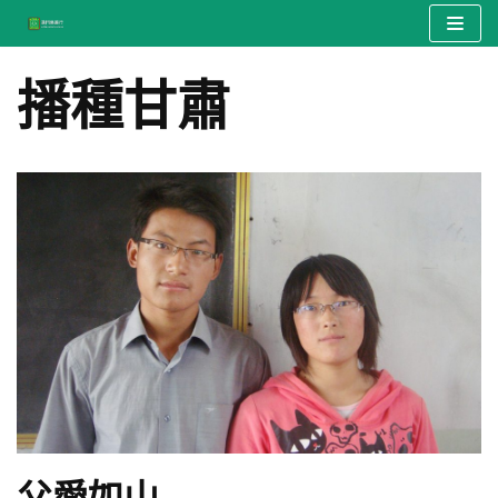
Skip
播種甘肅
to
content
父愛如山