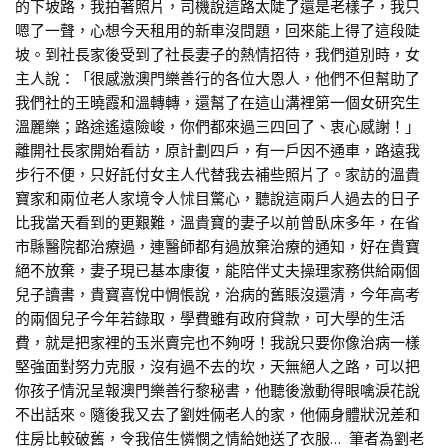
的下坡路，我拍著照片，司機說這路太陡了還是老樣子，我只
嗯了一聲，心想今天租用的新車沒問題，回來能上得了這段陡
坡。到社長家後受到了社長妻子的熱情招待，我們道別時，女
主人說：「很感激澳門樂善行的各位大恩人，他們不但幫助了
我們社的王曉霞和溫轉轉，還幫了在這山溝裡第一個女研究生
溫麗樂；路途遙遠險峻，你們都來過三四回了、衷心感謝！」
離開社長家開始看訪，原計劃四戶，有一戶因不通車，路遠我
步行不便，只好託付女主人代替我去補些照片了。家訪的溫貴
寶家和兩位老人家境令人怵目驚心，聽說這兩戶人過去的日子
比我當天看到的更艱難，溫貴寶的妻子以前曾臥床多年，在省
市縣醫院都治療過，連醫師都有過放棄治療的通知，好在貴寶
絕不放棄，妻子現已基本康復，能陪伴丈夫操理家務供給兩個
兒子讀書，貴寶喜悅中惆悵說，治病的舊賬沒還清，今年高考
的兩個兒子今年若錄取，學費雖有政府貸款，可大學的生活
費，就是把家裡的玉米賣完也不夠呀！我說只要你像治病一樣
堅強面對努力克服，沒有過不去的坎，天無絕人之路，可以把
你孩子情況呈報澳門樂善行黎秘書，他聽後激動得眼噙淚花說
不出話來。隨後我又去了劉姓倆老人的家，他倆身體狀況差和
住房比較破舊，令我倍生憐憫之情給她送了衣服… 筆者為劉老