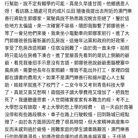
行幫助，說不定有輟學的可能，真是久旱逢甘雨，他鄉遇恩人
呀！ 看訪路上隨處可見的成片瓜田 隨後我提出去附近的澳門樂
善行資助生郭娜家，駕駛員說不熟悉路況婉言拒絕了，鑒於這
些地方太偏遠，來一次確實不容易，隨即我聯繫了郭娜爸爸，
等了一會兒他們來後，我乘坐小電動車向郭娜家前行。進了大
門郭娜爸爸指著新蓋的瓦房說，這幾年沾黨和政府的好政策，
享受了危房改造照顧，住宿沒困難了。由於雨一直未停，拍照
時只能站在房檐下湊合。進了堂屋首先看到的是炕上側躺的爺
爺，看見我後招手示意沒有言語，郭娜爸爸說爺爺患腦梗塞中
風疾病，需要他長年在家照顧，導致不能出外打工，家裡四個
都在讀書的費用大，如果不是澳門樂善行和揚州愛心人士幫
助，娃娃早就進不了校門了。二女今年又考到青島科技大學
了，真是又喜又愁啊！兩個孩子讀大學費用又增加了，把我愁
死了。我邊聽邊思索，人世間確實家家有本難念的經，考不上
大學愁沒有錄取，考上大學的愁上學的經費。 這一天由於雨著
沒停和有些路段積水，車子在路上行駛較慢，回到縣城已經點
燈了，由於各方面原因花費了很長時間，但大家精神高度集中
反而未感到過於疲倦。困難家庭的學生讀書路艱苦，澳門樂善
行的助學路漫長，知識改變命運的成長路幸福寬廣。 王佳琦