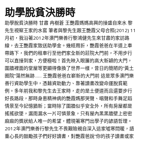
助學脫貧決勝時
助學脫貧決勝時 甘肅 冉樹蒼 王艷霞媽媽高興的接盛自來水 黎
先生視察王家的水窖 筆者與黎先生跟王艷霞父母合照(2012) 11
月初，我沿著2012年澳門樂善行黎鴻健先生來甘肅的家訪路
線，去王艷霞家致送助學金。幾經周折，艷霞爸爸在半道上車
帶路下，我們的租車行至他們家全新的莊院大門前，不用步行
可以直接到家，方便極啦！首先映入眼簾的高大新穎的大門，
圍牆裡面的堂屋等更顯得像換了世界一樣，昔日的簡陋的“黃土
圈院”蕩然無跡…… 王艷霞爸爸在嶄新的大門前 這是眾多澳門樂
善行資助學生中，憑藉資助動力、靠著讀書改變命運脫貧範
例。多年前我和黎先生去王家時，走的是土便道而且還要步行
好長路段，那時身患精神病的艷霞媽那哭聲、唱聲和手舞足蹈
情景至今記憶猶新；當時除了圍牆似乎安全外，所有房屋都是
搖搖欲墜，漏雨漏水一片可憐景象，只有屋內黑黑牆壁上密密
麻麻的獎狀給人唯一的希望，體現著寒門出學子的諺語哲理。
2012年澳門樂善行黎先生不畏艱險親自深入這家噓寒問暖，語
重心長的鼓勵孩子們好好讀書，對艷霞爸說“你的孩子讀書或家