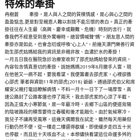
特殊的牽掛
冉樹蒼 牽掛，是人與人之間的質樸情感，是心與心之間的
盈盈惦念,更是對至親恩人難以割捨不能忘懷的表白。真正的牽
掛往往在人生最（高興、慶幸或艱難、危機）時刻的言行，就
像我們不經意受到意外驚嚇時，總習慣喊聲“媽”。朋友恩人間的
牽掛亦是如此，也會念叨或呼喚“心上人”，前幾天澳門樂善行資
助生邵虎姑媽給我的資訊是非親非故、血濃於水的牽掛！
一月五日我在醫院急診治療室收到了邵虎姑媽給發來的資訊，
內容包含情真意切的牽掛，說她媽媽2019年8月撒手人寰，現
在他爸又一病不起，要我看望。我便籌畫去邵虎家，心裡卻擔
心邵虎 筆者與資助11年的邵虎(2018) 爺爺，通過邵虎伯父和席
耀安父親打電話瞭解病情。不料一月十一日下了一場厚雪，高
速公路封了公路客運也停了兩天，我去邵虎家的心涼了半截，
因為正值大小寒節氣，是一年最冷時，去鄉下山區的便道背陽
的陰坡路段的積雪要待立春暖和後才能融化。由於氣候寒冷，
我兒子不讓再受風寒，這幾天偶爾我在試走，雖然每天用藥但
行動仍然不便，從一樓走二樓還得歇緩，即使緩步走四五十米
也停歇，而且近十天咳血不止。本想儘快看望這位命運多舛的