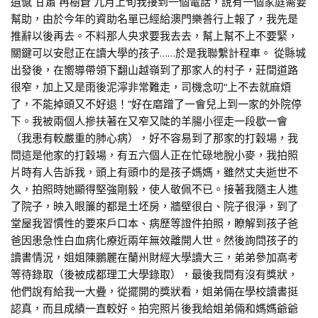
遺憾 甘肅 冉樹蒼 九月上旬我接到一個電話，說有一個家庭需要
幫助，由於今年的資助名單已經給澳門樂善行上報了，我先是
推辭以後再去。不料那人央求要我去去，幫上幫不上不要緊，
關鍵可以安慰正在讀大學的孩子……於是我聯繫計程車。 從縣城
出發後，在嚮導帶領下翻山越嶺到了那家人的村子，莊間道路
很窄，加上又是雨後泥濘非常難走，司機念叨“上不去就麻煩
了，不能掉頭又不好退！”好在磨蹭了一會兒上到一家的外院停
下。我被兩個人摻扶著在又窄又陡的羊腸小徑走一段歇一會
（我患有較嚴重的肺心病），好不容易到了那家的打穀場，我
問這是他家的打穀場，有五六個人正在忙碌地脫小麥，我拍照
片時有人告訴我，頭上有頭巾的是孩子媽媽，雖然丈夫逝世不
久，拍照時她顯得堅強剛毅，使人敬佩不已。接著我隨主人進
了院子，映入眼簾的都是土坯房，牆壁很白、院子很淨，到了
堂屋我習慣性的要來戶口本、病歷等證件拍照，瞭解到孩子爸
爸因患急性白血病化療近兩年無效離開人世。然後詢問孩子的
讀書情況，姐姐陳鵬麗在蘭州財經大學讀大三，弟弟參加高考
等待錄取（後被成都理工大學錄取），最後我問有沒有獎狀，
他們說有給我一大疊，從擺開的獎狀看，姐弟倆在學校讀書挺
認真，而且成績一直較好。拍完照片後我給姐弟倆和媽媽爺爺