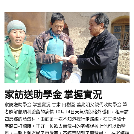
家訪送助學金 掌握實況
家訪送助學金 掌握實況 甘肅 冉樹蒼 姜兆明父親代收助學金 筆
者瞭解藺順利爺爺的病情 10月14日天氣晴朗格外暖和，租車訪
四房鄉的藺灣村，由於第一次不知這裡行走路線，在甘溝驛十
字路口打聽時，正好一位欲去藺灣村的老鄉說拉上他可以做嚮
導，一路上和老鄉了東說西，不經意間到了藺灣村。 在老鄉指