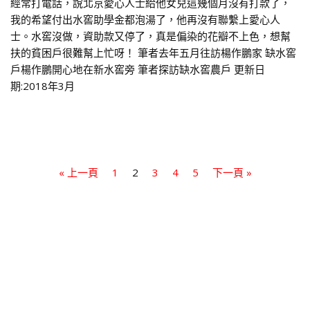
經常打電話，說北京愛心人士給他女兒這幾個月沒有打款了，
我的希望付出水窖助學金都泡湯了，他再沒有聯繫上愛心人
士。水窖沒做，資助款又停了，真是偏染的花瓣不上色，想幫
扶的貧困戶很難幫上忙呀！ 筆者去年五月往訪楊作鵬家 缺水窖
戶楊作鵬開心地在新水窖旁 筆者探訪缺水窖農戶 更新日
期:2018年3月
« 上一頁
1
2
3
4
5
下一頁 »