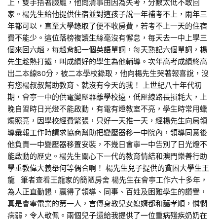
上，雙手捂著臉龐，他問清事由因為失考，分數太低不敢回
家。楊先生給他提供住宿並對這孩子說一年補考不上，兩年三
年都可以，直至大學錄取了便不收房費，若考不上一天的住宿
費不能少。這位落榜複讀生絲毫沒有懈怠，每天去一中上學三
個來回六趟，每趟背記一個英語單詞，每天熟記六個單詞，楊
先生趁熱打鐵，叫成績好的學生為他輔導。次年高考成績終高
出二本線80分，被二本學校錄取，他向楊先生哭著報喜說，沒
有您楊叔叔幫助教育、就沒有今天的我！ 上世紀八十年代初
期，會寧一中的供電變壓器離學校遠，低壓線路長損耗大，上
晚自習時日光燈不能啟動，有電有燈教室不亮，學生時常用蠟
燭照亮，因學校經費緊張，只好一天推一天，經楊先生向局領
導彙報工作時請求協商幫助把變壓器移一中院內，領導同意後
他負責一中變壓器移置安裝，不幾日會寧一中告別了日光燈不
能啟動的歷史。楊先生關心下一代的教育情結和澳門樂善行助
學重教偉大義舉何等偶合啊！ 楊先生兒子提供的貧困大學生王
龍 筆者查看王龍家的簡陋房舍 楊先生在會寧工作六十多年，
為人正直勤懇，贏得了領導、同事、百姓及困難學生的讚譽，
真是會寧電業的第一人，言傳身教兒女媳婿都和藹孝順，憐憫
病弱，令人敬佩。兩個兒子還給我提供了一位重病殘疾奶奶在