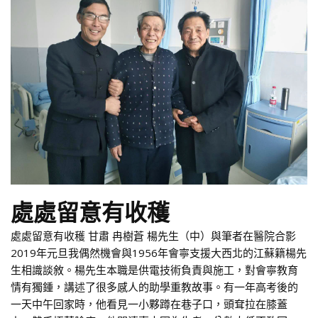
處處留意有收穫
處處留意有收穫 甘肅 冉樹蒼 楊先生（中）與筆者在醫院合影
2019年元旦我偶然機會與1956年會寧支援大西北的江蘇籍楊先
生相識談敘。楊先生本職是供電技術負責與施工，對會寧教育
情有獨鍾，講述了很多感人的助學重教故事。有一年高考後的
一天中午回家時，他看見一小夥蹲在巷子口，頭耷拉在膝蓋