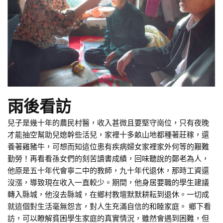
雨後看訪
兒子是幾十年的農民村醫，收入甚微且要堅守崗位，只有夜晚
才能抽空幫助兒媳幹些活兒，家裡十多畝山地都種著莊稼，還
養著雞豬牛，可想而知這位患有疾病婦女家裡家外何等的艱難
勤勞！再看看孫女們的刻苦讀書成績，回味聽說的鄭老為人，
他原是五十年代會寧二中的教師，九十年代退休，那時工資還
沒漲，導致現在收入一直較少。期間，他身居要職的學生建議
轉入縣城，他沒去縣城，在鄉村教壇默默耕耘到退休。一切成
就這個對生活毫無怨言，對人生充滿自信的和睦家庭。 鄉下看
訪，可以瞭解貧困學生家庭的真實情況，雖然會遇到困難，但