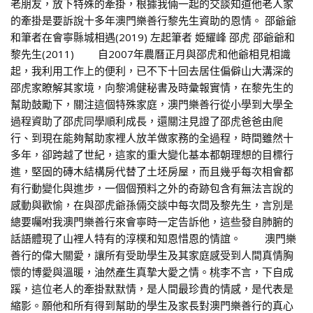
老朋友，放下特殊的牽掛，根據我倆一起的交談知道他老人家
的牽掛是要訴說十多年澳門樂善行黎先生資助的恩情。 邵爺爺
和筆者在會寧縣城相遇(2019) 左起筆者 姫耀峰 邵虎 邵爺爺和
黎先生(2011) 自2007年農曆正月與邵虎和他爺相見相識
起，我利用工作上的便利，已不下十回去居住偏僻山大溝深的
邵虎家瞭解其家境，向黎鴻健秘書及時彙報實情，在黎先生的
幫助鼓勵下，關注這個特殊家庭，澳門樂善行從小學到大學全
過程資助了邵虎同學順利成長，還關注見證了邵虎爸爸由爬
行、到現在能夠幫助家裡人放羊做家務的全過程，時間雖然十
多年，卻跨越了世紀，這家的重大變化基本都朝理想的目標行
進，堅固的磚木結構房代替了土坯房屋，而且幾乎每次相會都
有行動變化與進步，一個個預料之外的奇跡包含有無法言說的
感動與歡愉，在與邵虎爺孫倆交談中每次問及黎先生，言別是
總要囑咐我澳門樂善行來會寧時一定告訴他，這些發自肺腑的
話語體現了山裡人特有的淳樸和知恩惜恩的情誼。 澳門樂
善行的偉大關愛，讓所有受助學生及其家庭感受到人間真情胸
懷的博愛與溫暖，油然產生真摯大愛之情。桃李不言，下自成
蹊，這位老人的牽掛默默情，是人間最珍貴的情感，是代表是
縮影。願他和所有得到幫助的學生及家長對澳門樂善行的真心