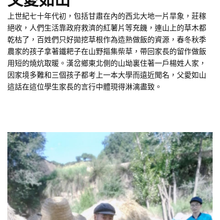
上世紀七十年代初，包括甘肅在內的西北大地一片旱象，莊稼
絕收，人們生活靠政府救濟的紅薯片等充饑，連山上的草木都
乾枯了，百姓們只好拋挖草根作為造熟做飯的資源，春冬秋季
農家的孩子拿著鐵耙子在山野摳集柴草，帶回家長的留作做飯
用短的燒炕取暖。漢岔鄉東北側的山坳裏住著一戶楊姓人家，
因家境多難和三個孩子都考上一本大學而遠近聞名，父愛如山
這話在這位學生家長的言行中體現得淋漓盡致。