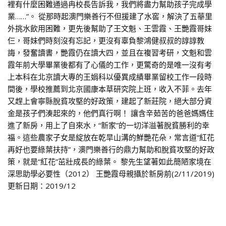
裡有什麼困難通過冉校長告訴我，我們將盡力幫助孩子完成學
業……”。 從那時起澳門樂善行不但援建了水窖，解決了五華里
外挑水飲用困難，更先後幫助了王文魁、王雲霞、王艷霞哥妹
仨，哥妹們時刻沒有忘記，更沒有辜負黎鴻健叔叔的諄諄教
誨，發奮讀書，艷霞仍在讀大四，並且在複習考研，文魁和雲
霞年前大學畢業後都有了心儀的工作，更驚奇的是唯一沒有考
上本科在北京讀大專的王娟科以優異成績畢業留校工作一段時
間後，學校推薦到北京國康本草研究院上班，收入不菲。去年
又趕上會寧縣脫貧攻堅的好政策，建起了新莊院，絕大部分資
金是孩子們湊起來的，他們真行啊！ 讓含辛茹苦的爸爸媽媽住
進了新房，用上了自來水，“新家”的一切洋溢著脫貧勝利的幸
福。這些農家子女是綻放在乾旱山溝的鮮艷花朵，常言道“紅花
再好也要綠葉扶持”，澳門樂善行的鼎力幫助和脫貧攻堅的好政
策，就是“紅花”茁壯成長的綠葉。 黎先生望著如此簡陋家境在
深思助學必要性（2012） 王艷霞母親攝於新房前(2/11/2019)
更新日期：2019/12