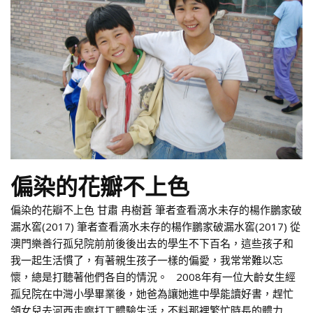
偏染的花瓣不上色
偏染的花瓣不上色 甘肅 冉樹蒼 筆者查看滴水未存的楊作鵬家破
漏水窖(2017) 筆者查看滴水未存的楊作鵬家破漏水窖(2017) 從
澳門樂善行孤兒院前前後後出去的學生不下百名，這些孩子和
我一起生活慣了，有著親生孩子一樣的偏愛，我常常難以忘
懷，總是打聽著他們各自的情況。 2008年有一位大齡女生經
孤兒院在中灣小學畢業後，她爸為讓她進中學能讀好書，趕忙
領女兒去河西走廊打工體驗生活，不料那裡繁忙時長的體力