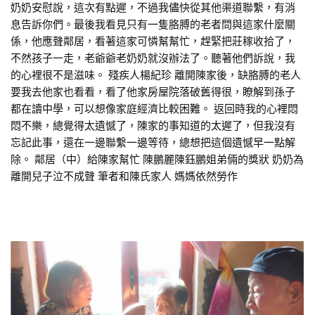
奶奶安慰說，這次有點遲，不過我儘快從其他渠道聯繫，有消
息告訴你們。最後我看見只有一隻胳膊的老者問與這家什麼關
係，他應聲鄰居，看著這家可憐幫幫忙，趕緊把莊稼收拾了，
不然孩子一走，老爺爺老奶奶就沒辦法了。聽著他們訴說，我
的心裡很不是滋味。 殘疾人楊紀珍 離開陳家後，缺胳膊的老人
要我去他家也看看，看了他家房屋院落破舊得很，瞭解到孫子
都在讀中學，可以想像家庭經濟比較困難。 返回時我的心裡悶
悶不樂，總覺得太遺憾了，陳家的事知道的太遲了，但我沒有
忘記此事，還在一邊聯繫一邊等待，總想把這個遺憾早一點解
除。 鄰居（中）給陳家幫忙 陳鵬麗陳鈺鵬姐弟倆的獎狀 奶奶為
離開兒子泣不成聲 筆者和陳氏家人 媽媽依然勞作