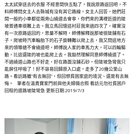
太太試穿送去的衣服 不經意間快五點了，我說原路返回吧，不
料師傅問女主人去縣城有沒有其它路線，女主人回答，她們莊
間一般的小車都從兩旁山繞道去會寧，你們來的溝裡近道的陡
坡普通車很難上去。我立馬回憶這村莊我來過四次了，確實沒
有一次原路返回的，思量不解時，師傅解釋說那坡很陡鋪有石
子，爬坡時汽車輪胎下的石子旋轉難以爬上去，我又問這地方
來的領導總不會繞道吧，師傅說人家的車馬力大，可以四輪驅
動，比這還陡的坡也能爬上去。我豁然理解同意師傅繞道了。
不過繞道山路也不好走，好在路面沒鋪石砂，但陡坡急彎我只
能屏住呼吸了！好不容易回歸原入口處，走多了20幾公里山
路。看訪路雖“有去無回”，但回想貧困家庭的境況、還是有去無
悔。 筆者在溫貴寶家門前與他夫婦倆合照 看訪元勿社貧困戶
回程的道路坡陡彎急 更新日期:2019/7/3