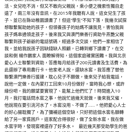
活、女兒吃不消，但又不敢向父親說，乘小便之機索性獨自走
遠了，兩三年沒有音訊，在2015年我聽有人說，這女兒生了孩
子、並已在縣幼稚園讀書了！但這“學生”不知下落，我幾次試探
想聯繫幫助她的孩子，但領養孩子的姑媽不讓我見，害怕我與
孩子媽串通領走孩子。後來我又與澳門樂善行資助牛燕艷父親
聯繫到孩子爺爺的電話號碼，經過多次交談，他們一家相信了
我。並給我說孩子因缺錢缺人照顧，已轉到鄉下讀書了，在交
談和側 楊作鵬家人 面瞭解得知，這個家庭確實困難。我與北京
愛心人士聯繫到資助，答應每月給孩子200元讀書及生活費，為
此還辦了專用農行卡。他家老人說，還缺水窖，我答應了替他
聯繫澳門樂善行援建，耽心兒子不願做，後來兒子給我電話，
說他一定做，在內蒙打工回來10月份做好，當時我心想，或許
緣份吧，我的願望要實現了、能幫上他們忙了！時間進入10
月，我打電話問水窖之事，他說忙過幾天就做，後來我又催，
他說現在要引洮河水了，水窖沒用、不做了……，他把愛心人士
的好心腸耽擱了，為了彌補這個空缺，只好把這個水窖名額轉
給了另一家貧困戶，這家配合得很好，做了全新水窖，我在做
水窖字時，發現窖裡還存了好多水。 最近幾天那受助學生的爸