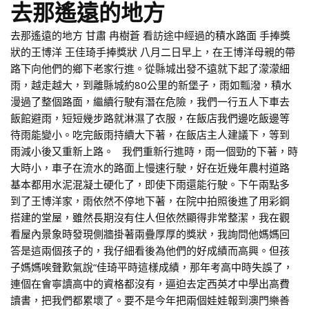
去那遙遠的地方
去那遙遠的地方 甘肅 冉樹蒼 看訪途中經過的積水路面 手捧獎
狀的王博洋 王佳琦手捧獎狀 八月二日早上，在王博洋母親的帶
路下向他們的鄉下老家行進。從縣城出發不遠就下起了濛濛細
雨，越走越大，到離縣城約80公里的新堡子，雨如瓢潑，積水
漫過了整個路面，繼續行駛有潛在危險，我們一行五人下車去
飯館避雨，短短幾步路就淋濕了衣服，在飯店我們邊吃飯邊等
待雨能變小。吃完飯雨持續大下著，在飯店主人建議下，等到
雨減小後又重新上路。 我們重新行進時，雨一個勁的下著，時
大時小，車子在流水的路面上慢速行駛，好在近幾年農村道路
基本都用水泥混凝土硬化了，即使下雨還能行駛。下午兩點多
到了王博洋家，雨依然不停地下著，在院中拍照後進了用彩鋼
搭建的堂屋，雖然長期沒有住人但依然顯得非常整潔，我在觀
看屋內景象時發現側牆掛著兩疊厚厚的獎狀，我詢問他媽媽回
答是這兩個孩子的，我仔細看後為他們的好成績而高興。但孩
子媽媽唉聲歎氣說“佳琦平時這樣成績，那年考高中時失誤了，
連個在會寧讀高中的資格都沒有，逼迫去定西英才中學出高費
讀書，把我們都累壞了。要不是今年把兩個娃娃報到澳門樂善