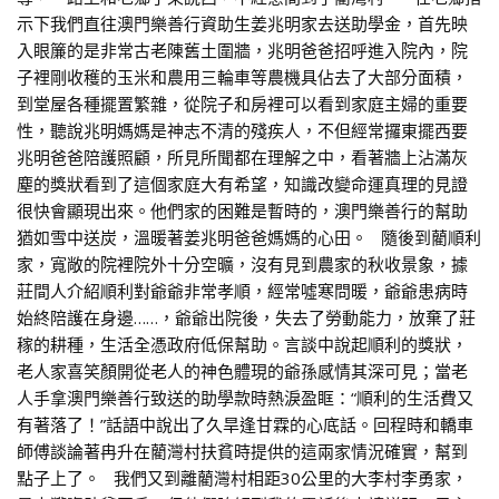
示下我們直往澳門樂善行資助生姜兆明家去送助學金，首先映
入眼簾的是非常古老陳舊土圍牆，兆明爸爸招呼進入院內，院
子裡剛收穫的玉米和農用三輪車等農機具佔去了大部分面積，
到堂屋各種擺置繁雜，從院子和房裡可以看到家庭主婦的重要
性，聽說兆明媽媽是神志不清的殘疾人，不但經常攞東擺西要
兆明爸爸陪護照顧，所見所聞都在理解之中，看著牆上沾滿灰
塵的獎狀看到了這個家庭大有希望，知識改變命運真理的見證
很快會顯現出來。他們家的困難是暫時的，澳門樂善行的幫助
猶如雪中送炭，溫暖著姜兆明爸爸媽媽的心田。 隨後到藺順利
家，寬敞的院裡院外十分空曠，沒有見到農家的秋收景象，據
莊間人介紹順利對爺爺非常孝順，經常噓寒問暖，爺爺患病時
始終陪護在身邊……，爺爺出院後，失去了勞動能力，放棄了莊
稼的耕種，生活全憑政府低保幫助。言談中說起順利的獎狀，
老人家喜笑顏開從老人的神色體現的爺孫感情其深可見；當老
人手拿澳門樂善行致送的助學款時熱淚盈眶：“順利的生活費又
有著落了！”話語中說出了久旱逢甘霖的心底話。回程時和轎車
師傅談論著冉升在藺灣村扶貧時提供的這兩家情況確實，幫到
點子上了。 我們又到離藺灣村相距30公里的大李村李勇家，