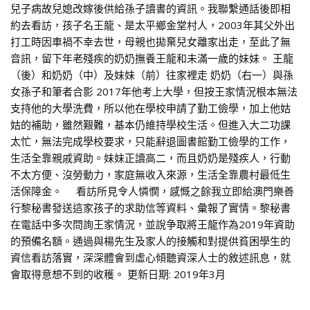
兒子病故兒媳改嫁後供給孫子讀書的資訊。我聯繫通話後即相
約去看訪，孩子名王龍、是太平鄉金堂村人，2003年其父外出
打工時因車禍不幸去世，母親也拋棄兒女離家出走，至此了無
音訊，留下年老殘疾的奶奶撫養王龍和未滿一歲的妹妹。 王龍
（後）和奶奶（中）及妹妹（前）往家裡走 奶奶（右一）與孫
女孫子和筆者合影 2017年他考上大學，但按王家情況根本無法
支持他的大學洗費，所以他在學校申請了勤工儉學，加上他姑
姑的補助，雖然艱難，基本仍維持學校生活。但進入大二功課
太忙，無法完成學校要求，只能辭退圖書館勤工儉學的工作，
生活全靠親戚資助。妹妹正讀高二，而且奶奶是殘疾人，行動
不太方便、沒勞動力，家庭無收入來源，生活全靠農村最低生
活保障金。 看訪所見令人憐憫，感慨之餘我立即給澳門樂善
行黎秘書發送這家孩子的求助信等資料、彙報了實情。黎秘書
在電話中多次問詢王家情況，並說争取將王龍作為2019年資助
的預備名額。通過與楊先生及家人的接觸和對提供貧困學生的
資信看訪落實，深深體會到虛心傾聽資深人士的敘述訊息，就
會取得意想不到的收穫。 更新日期: 2019年3月