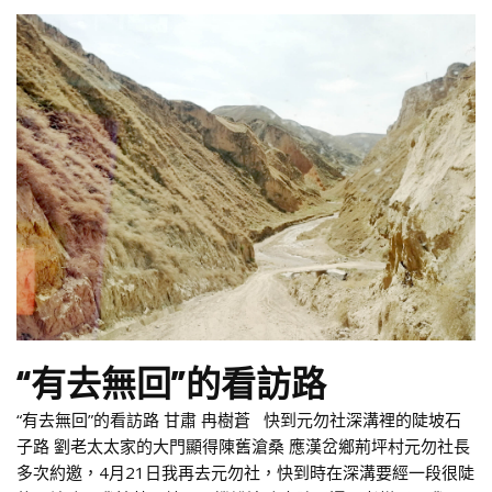
“有去無回”的看訪路
“有去無回”的看訪路 甘肅 冉樹蒼 快到元勿社深溝裡的陡坡石
子路 劉老太太家的大門顯得陳舊滄桑 應漢岔鄉荊坪村元勿社長
多次約邀，4月21日我再去元勿社，快到時在深溝要經一段很陡