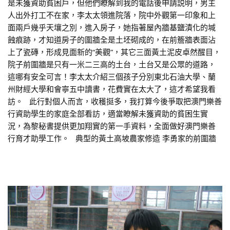
是未獲資助貧困戶，但他們瞭解到我的電話後申請説明，男主
人出外打工不在家，李太太領進院落，院中外觀第一印象和上
面兩戶幾乎天壤之別，進入房子，她指著屋內牆基鹽漬化的堿
蝕痕跡，才知道房子的圍牆全是土坯砌成的，在前簷牆表面沾
上了瓷磚，形成見面新的“美觀”，其它三面黃土泥皮卓然醒目，
院子前圍牆是只有一米二三高的土台，土台又是公眾的道路，
這哪有安全可言！李太太介紹三個孩子分別東北石油大學、蘭
州財經大學和會寧五中讀書，花費實在太大了，這才希望我看
訪。 此行對個人而言，收穫挺多，我打算今後爭取把澳門樂善
行資助學生的家庭全部看訪，適當瞭解未獲資助的貧困生實
況，為黎秘書提供更加翔實的第一手資料，全面做好澳門樂善
行育才助學工作。 典型的黃土高坡農家修造 李勇家的前圍牆