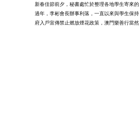
新春佳節前夕，秘書處忙於整理各地學生寄來的
過年，李彬會長辦事利落，一直以來與學生保持
府入戶宣傳禁止燃放煙花政策，澳門樂善行當然