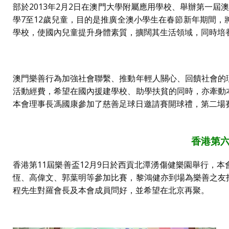
部於2013年2月2日在澳門大學附屬應用學校、舉辦第一
學7至12歲兒童，目的是推廣全澳小學生在春節新年期間
學校，使國內兒童提升身體素質，擴闊其生活領域，同時培
澳門樂善行為加強社會聯繫、推動年輕人關心、回饋社會的
活動經費，希望在國內援建學校、助學扶貧的同時，亦牽動
本會理事長馮國康參加了慈善足球日邀請賽開球禮，第二場
香港第六
香港第11屆樂善盃12月9日於西貢北潭湧傷健樂園舉行，
恆、高偉文、郭葉明等參加比賽，黎鴻健亦到場為樂善之友
程先生對羅會長及本會成員問好，並希望在北京再聚。