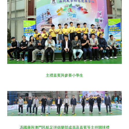
主禮嘉賓與參賽小學生
馮國康與澳門民航足球俱樂部成員及嘉賓等主持開球禮