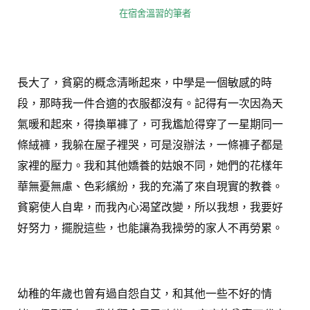
在宿舍溫習的筆者
長大了，貧窮的概念清晰起來，中學是一個敏感的時
段，那時我一件合適的衣服都沒有。記得有一次因為天
氣暖和起來，得換單褲了，可我尷尬得穿了一星期同一
條絨褲，我躲在屋子裡哭，可是沒辦法，一條褲子都是
家裡的壓力。我和其他嬌養的姑娘不同，她們的花樣年
華無憂無慮、色彩繽紛，我的充滿了來自現實的教養。
貧窮使人自卑，而我內心渴望改變，所以我想，我要好
好努力，擺脫這些，也能讓為我操勞的家人不再勞累。
幼稚的年歲也曾有過自怨自艾，和其他一些不好的情