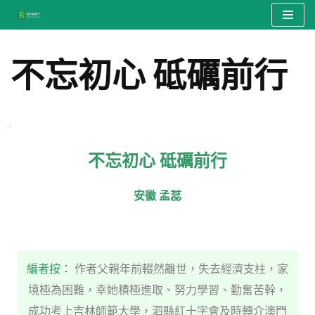
Skip
to
不忘初心 砥礪前行
content
不忘初心 砥礪前行
安徽 孟蕊
編者按：
作者父親年前輟然離世，失去經濟支柱，家
境極為困難，幸她積極進取、努力學習、勤奮苦幹，
成功考上吉林師範大學，泗縣紅十字會及時轉介澳門