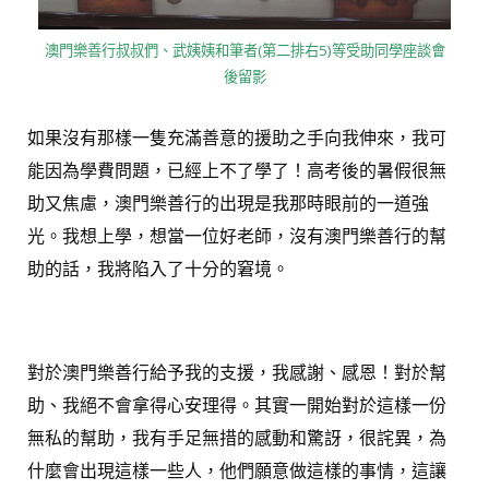
澳門樂善行叔叔們、武姨姨和筆者(第二排右5)等受助同學座談會
後留影
如果沒有那樣一隻充滿善意的援助之手向我伸來，我可
能因為學費問題，已經上不了學了！高考後的暑假很無
助又焦慮，澳門樂善行的出現是我那時眼前的一道強
光。我想上學，想當一位好老師，沒有澳門樂善行的幫
助的話，我將陷入了十分的窘境。
對於澳門樂善行給予我的支援，我感謝、感恩！對於幫
助、我絕不會拿得心安理得。其實一開始對於這樣一份
無私的幫助，我有手足無措的感動和驚訝，很詫異，為
什麼會出現這樣一些人，他們願意做這樣的事情，這讓