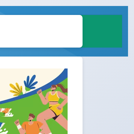
助學
樂善留影
樂善季刊
表格下載