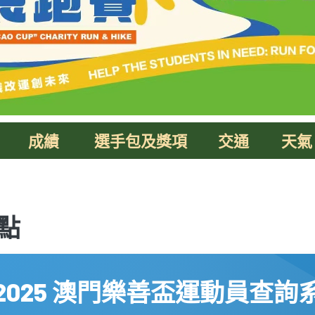
選手包及獎項
交通
天氣
成績
點
2025 澳門樂善盃運動員查詢