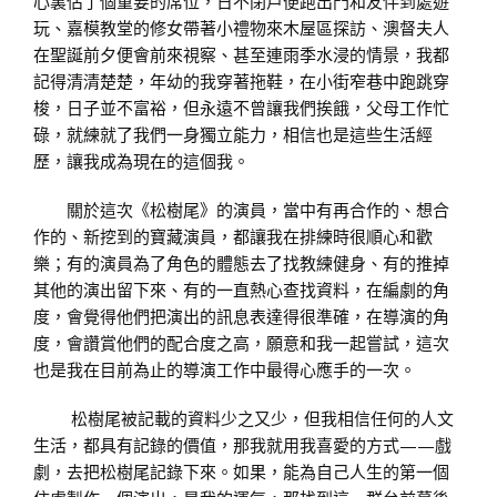
心裏佔了個重要的席位，日不閉戶便跑出門和友伴到處遊
玩、嘉模教堂的修女帶著小禮物來木屋區探訪、澳督夫人
在聖誕前夕便會前來視察、甚至連雨季水浸的情景，我都
記得清清楚楚，年幼的我穿著拖鞋，在小街窄巷中跑跳穿
梭，日子並不富裕，但永遠不曾讓我們挨餓，父母工作忙
碌，就練就了我們一身獨立能力，相信也是這些生活經
歷，讓我成為現在的這個我。
關於這次《松樹尾》的演員，當中有再合作的、想合
作的、新挖到的寶藏演員，都讓我在排練時很順心和歡
樂；有的演員為了角色的體態去了找教練健身、有的推掉
其他的演出留下來、有的一直熱心查找資料，在編劇的角
度，會覺得他們把演出的訊息表達得很準確，在導演的角
度，會讚賞他們的配合度之高，願意和我一起嘗試，這次
也是我在目前為止的導演工作中最得心應手的一次。
松樹尾被記載的資料少之又少，但我相信任何的人文
生活，都具有記錄的價值，那我就用我喜愛的方式——戲
劇，去把松樹尾記錄下來。如果，能為自己人生的第一個