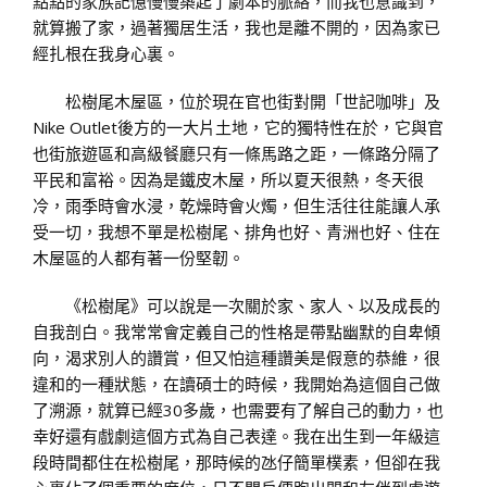
點點的家族記憶慢慢築起了劇本的脈絡，而我也意識到，
就算搬了家，過著獨居生活，我也是離不開的，因為家已
經扎根在我身心裏。
松樹尾木屋區，位於現在官也街對開「世記咖啡」及
Nike Outlet後方的一大片土地，它的獨特性在於，它與官
也街旅遊區和高級餐廳只有一條馬路之距，一條路分隔了
平民和富裕。因為是鐵皮木屋，所以夏天很熱，冬天很
冷，雨季時會水浸，乾燥時會火燭，但生活往往能讓人承
受一切，我想不單是松樹尾、排角也好、青洲也好、住在
木屋區的人都有著一份堅韌。
《松樹尾》可以說是一次關於家、家人、以及成長的
自我剖白。我常常會定義自己的性格是帶點幽默的自卑傾
向，渴求別人的讚賞，但又怕這種讚美是假意的恭維，很
違和的一種狀態，在讀碩士的時候，我開始為這個自己做
了溯源，就算已經30多歲，也需要有了解自己的動力，也
幸好還有戲劇這個方式為自己表達。我在出生到一年級這
段時間都住在松樹尾，那時候的氹仔簡單樸素，但卻在我