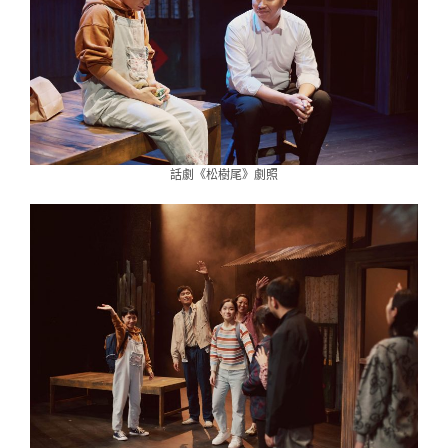
話劇《松樹尾》劇照