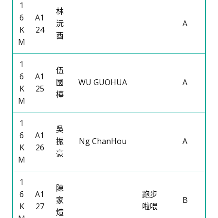
1
林
6
A1
沅
A
K
24
酉
M
1
伍
6
A1
國
WU GUOHUA
A
K
25
樺
M
1
吳
6
A1
振
Ng ChanHou
A
K
26
豪
M
1
陳
6
A1
跑步
家
B
K
27
啦喂
煊