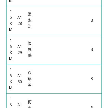
M
1
梁
6
A1
永
B
K
28
浩
M
1
梁
6
A1
展
B
K
29
鵬
M
1
袁
6
A1
鎮
B
K
30
陞
M
1
何
6
A1
永
B