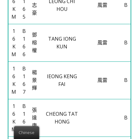
6
1
LEONG CHI
志
風雷
B
K
6
HOU
豪
M
5
1
B
鄧
6
1
TANG IONG
榕
風雷
B
K
6
KUN
權
M
6
1
B
楊
6
1
IEONG KENG
景
風雷
B
K
6
FAI
輝
M
7
1
B
張
6
1
CHEONG TAT
達
B
K
6
HONG
康
M
8
Chinese