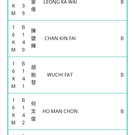
家
LEONG KA WAI
B
K
3
偉
M
9
1
B
陳
6
1
健
CHAN KIN FAI
B
K
4
輝
M
0
1
B
胡
6
1
始
WUCHI FAT
B
K
4
發
M
1
1
B
何
6
1
文
HO MAN CHON
B
K
4
俊
M
2