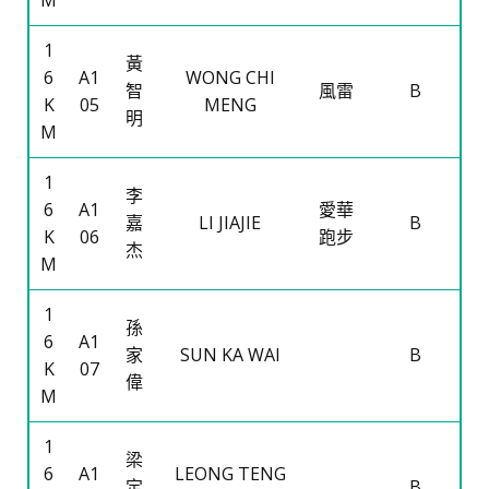
M
1
黃
6
A1
WONG CHI
智
風雷
B
K
05
MENG
明
M
1
李
6
A1
愛華
嘉
LI JIAJIE
B
K
06
跑步
杰
M
1
孫
6
A1
家
SUN KA WAI
B
K
07
偉
M
1
梁
6
A1
LEONG TENG
定
B