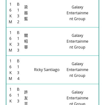
1
B
梁
Galaxy
6
1
振
Entertainme
K
3
藍
nt Group
M
2
1
B
關
Galaxy
6
1
昭
Entertainme
K
3
華
nt Group
M
3
1
B
Galaxy
6
1
Ricky Santiago
Entertainme
K
3
nt Group
M
4
1
B
許
Galaxy
6
1
友
Entertainme
K
3
平
nt Group