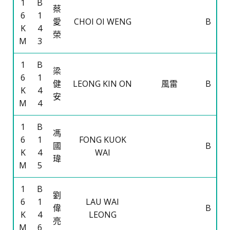
1
B
蔡
6
1
愛
CHOI OI WENG
B
K
4
榮
M
3
1
B
梁
6
1
健
LEONG KIN ON
風雷
B
K
4
安
M
4
1
B
馮
6
1
FONG KUOK
國
B
K
4
WAI
瑋
M
5
1
B
劉
6
1
LAU WAI
偉
B
K
4
LEONG
亮
M
6