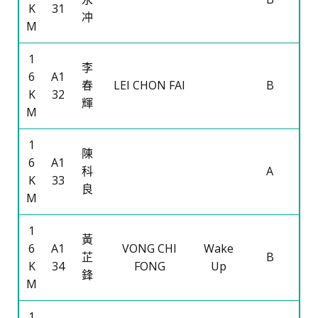
K
31
冲
M
1
李
6
A1
春
LEI CHON FAI
B
K
32
輝
M
1
陳
6
A1
科
A
K
33
良
M
1
黃
6
A1
VONG CHI
Wake
芷
B
K
34
FONG
Up
鋒
M
1