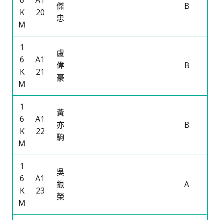
6
A1
傑
B
K
20
忠
M
1
盧
6
A1
偉
B
K
21
豪
M
1
黃
6
A1
亦
B
K
22
駒
M
1
吳
6
A1
振
A
K
23
榮
M