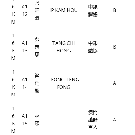
葉
6
A1
中銀
錦
IP KAM HOU
B
K
12
體協
豪
M
1
鄧
6
A1
TANG CHI
中銀
志
B
K
13
HONG
體協
康
M
1
梁
6
A1
LEONG TENG
廷
A
K
14
FONG
楓
M
1
澳門
6
A1
林
越野
A
K
15
琛
百人
M