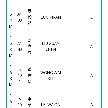
1
罗
6
A1
毅
LUO YIRAN
C
K
39
然
M
1
刘
6
A1
LIU XUAN
宣
A
K
40
CHEN
辰
M
1
B
黃
6
WONG WAI
10
偉
A
K
KIT
1
傑
M
1
B
李
6
10
華
LEI WA ON
A
K