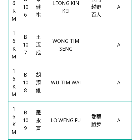
6
LEONG KIN
10
健
越野
A
K
KEI
6
祺
百人
M
1
B
王
6
WONG TIM
10
添
A
K
SENG
7
成
M
1
B
胡
6
10
添
WU TIM WAI
A
K
8
維
M
1
B
羅
6
愛華
10
永
LO WENG FU
A
K
跑步
9
富
M