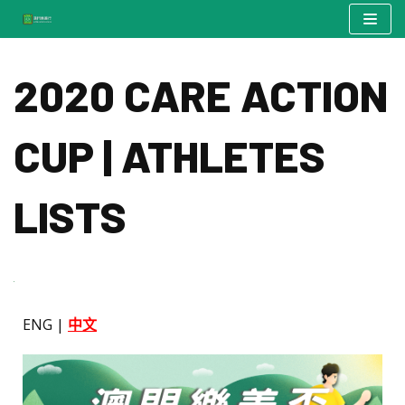
Skip
to
2020 CARE ACTION
content
CUP | ATHLETES
LISTS
ENG |
中文