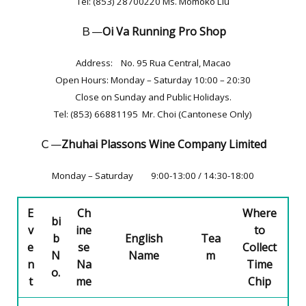
Tel: (853) 28700220 Ms. Momoko Liu
Ｂ—
Oi Va Running Pro Shop
Address: No. 95 Rua Central, Macao
Open Hours: Monday – Saturday 10:00 – 20:30
Close on Sunday and Public Holidays.
Tel: (853) 66881195 Mr. Choi (Cantonese Only)
Ｃ—
Zhuhai Plassons Wine Company Limited
Monday – Saturday 9:00-13:00 / 14:30-18:00
E
Ch
Where
bi
v
ine
to
b
English
Tea
e
se
Collect
N
Name
m
n
Na
Time
o.
t
me
Chip