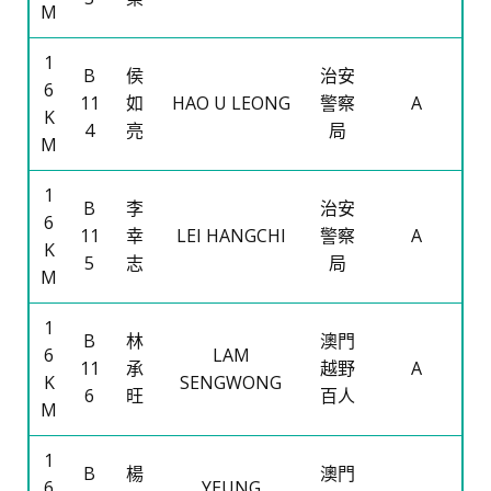
M
1
B
侯
治安
6
11
如
HAO U LEONG
警察
A
K
4
亮
局
M
1
B
李
治安
6
11
幸
LEI HANGCHI
警察
A
K
5
志
局
M
1
B
林
澳門
6
LAM
11
承
越野
A
K
SENGWONG
6
旺
百人
M
1
B
楊
澳門
6
YEUNG