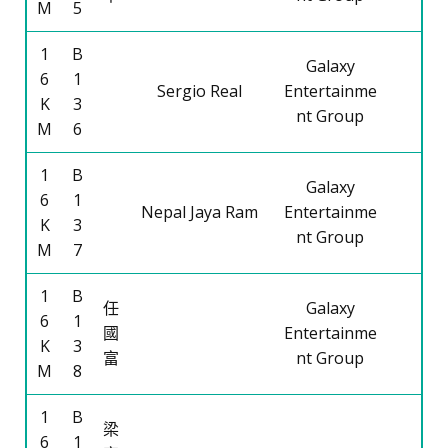
M
5
1
B
Galaxy
6
1
Sergio Real
Entertainme
K
3
nt Group
M
6
1
B
Galaxy
6
1
Nepal Jaya Ram
Entertainme
K
3
nt Group
M
7
1
B
任
Galaxy
6
1
國
Entertainme
K
3
富
nt Group
M
8
1
B
梁
6
1