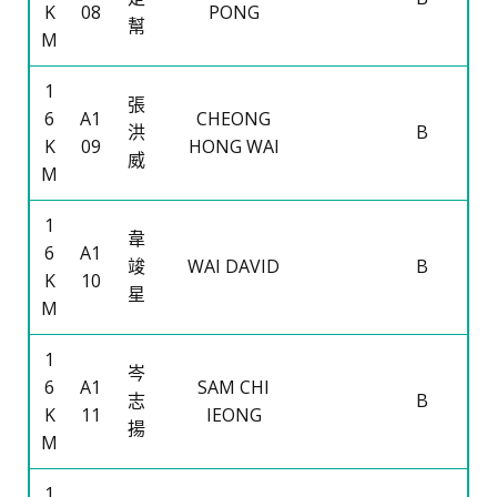
K
08
PONG
幫
M
1
張
6
A1
CHEONG
洪
B
K
09
HONG WAI
威
M
1
韋
6
A1
竣
WAI DAVID
B
K
10
星
M
1
岑
6
A1
SAM CHI
志
B
K
11
IEONG
揚
M
1