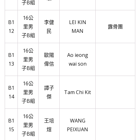
子B組
16公
B1
李健
LEI KIN
里男
露骨團
12
民
MAN
子B組
16公
B1
歐陽
Ao ieong
里男
13
偉信
wai son
子B組
16公
B1
譚子
里男
Tam Chi Kit
14
傑
子B組
16公
B1
王培
WANG
里男
15
煊
PEIXUAN
子B組