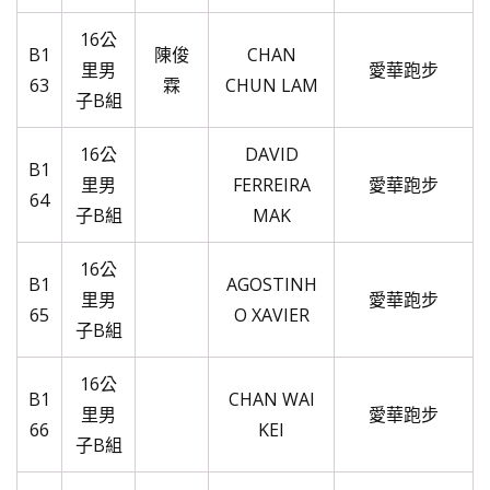
16公
B1
陳俊
CHAN
里男
愛華跑步
63
霖
CHUN LAM
子B組
16公
DAVID
B1
里男
FERREIRA
愛華跑步
64
子B組
MAK
16公
B1
AGOSTINH
里男
愛華跑步
65
O XAVIER
子B組
16公
B1
CHAN WAI
里男
愛華跑步
66
KEI
子B組