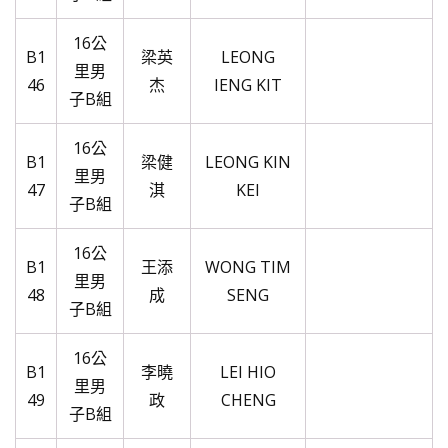
16公
B1
梁英
LEONG
里男
46
杰
IENG KIT
子B組
16公
B1
梁健
LEONG KIN
里男
47
淇
KEI
子B組
16公
B1
王添
WONG TIM
里男
48
成
SENG
子B組
16公
B1
李曉
LEI HIO
里男
49
政
CHENG
子B組