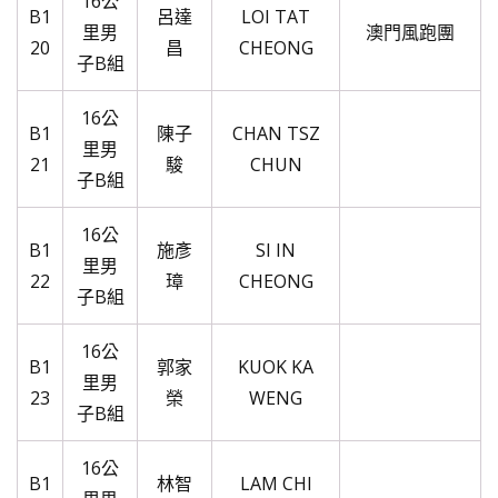
16公
B1
呂達
LOI TAT
里男
澳門風跑團
20
昌
CHEONG
子B組
16公
B1
陳子
CHAN TSZ
里男
21
駿
CHUN
子B組
16公
B1
施彥
SI IN
里男
22
璋
CHEONG
子B組
16公
B1
郭家
KUOK KA
里男
23
榮
WENG
子B組
16公
B1
林智
LAM CHI