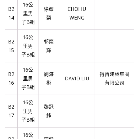
16公
B2
徐耀
CHOI IU
里男
14
榮
WENG
子B組
16公
B2
郭榮
里男
15
輝
子B組
16公
B2
劉湛
得寶建築集團
里男
DAVID LIU
16
彬
有限公司
子B組
16公
B2
黎冠
里男
17
鋒
子B組
16公