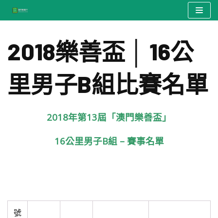
Skip
to
2018樂善盃 │ 16公
content
里男子B組比賽名單
2018年第13屆「澳門樂善盃」
16公里男子B組 – 賽事名單
號