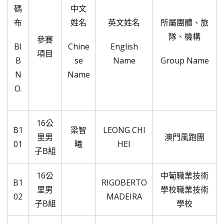
碼
中文
布
姓名
英文姓名
所屬團體、旅
隊、機構
參賽
BI
Chine
English
項目
B
se
Name
Group Name
N
Name
O.
16公
B1
梁智
LEONG CHI
里男
澳門風跑團
01
曦
HEI
子B組
16公
中葡職業技術
B1
RIGOBERTO
里男
學校職業技術
02
MADEIRA
子B組
學校