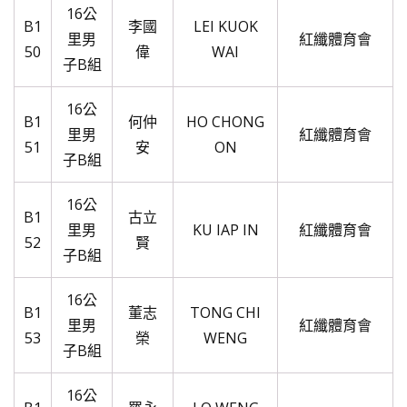
16公
B1
李國
LEI KUOK
里男
紅纖體育會
50
偉
WAI
子B組
16公
B1
何仲
HO CHONG
里男
紅纖體育會
51
安
ON
子B組
16公
B1
古立
里男
KU IAP IN
紅纖體育會
52
賢
子B組
16公
B1
董志
TONG CHI
里男
紅纖體育會
53
榮
WENG
子B組
16公