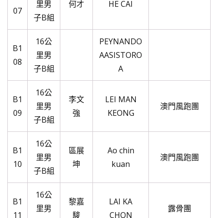
里男
何才
HE CAI
07
子B組
16公
PEYNANDO
B1
里男
AASISTORO
08
子B組
A
16公
B1
李文
LEI MAN
里男
澳門風跑團
09
強
KEONG
子B組
16公
B1
區展
Ao chin
里男
澳門風跑團
10
坤
kuan
子B組
16公
B1
黎嘉
LAI KA
里男
露骨團
11
駿
CHON