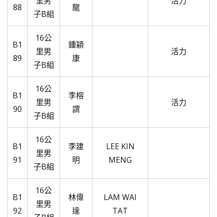
里男
活力
88
龍
子B組
16公
B1
鍾穎
里男
活力
89
康
子B組
16公
B1
李榕
里男
活力
90
謂
子B組
16公
B1
李建
LEE KIN
里男
91
明
MENG
子B組
16公
B1
林偉
LAM WAI
里男
92
達
TAT