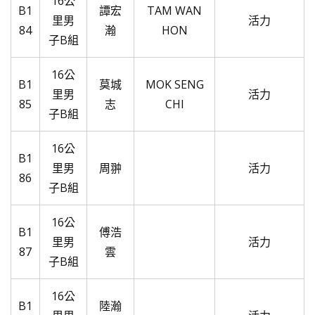
16公
B1
譚宏
TAM WAN
里男
活力
84
瀚
HON
子B組
16公
B1
莫城
MOK SENG
里男
活力
85
志
CHI
子B組
16公
B1
里男
周翀
活力
86
子B組
16公
B1
傅浩
里男
活力
87
雲
子B組
16公
B1
陸瀚