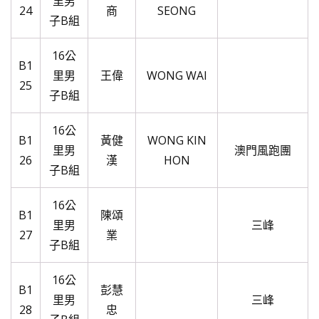
里男
24
商
SEONG
子B組
16公
B1
里男
王偉
WONG WAI
25
子B組
16公
B1
黃健
WONG KIN
里男
澳門風跑團
26
漢
HON
子B組
16公
B1
陳頌
里男
三峰
27
業
子B組
16公
B1
彭慧
里男
三峰
28
忠