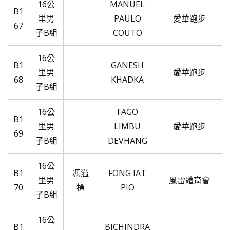
16公
MANUEL
B1
里男
PAULO
愛華跑步
67
子B組
COUTO
16公
B1
GANESH
里男
愛華跑步
68
KHADKA
子B組
16公
FAGO
B1
里男
LIMBU
愛華跑步
69
子B組
DEVHANG
16公
B1
馮溢
FONG IAT
里男
風雷體育會
70
標
PIO
子B組
16公
B1
BICHINDRA