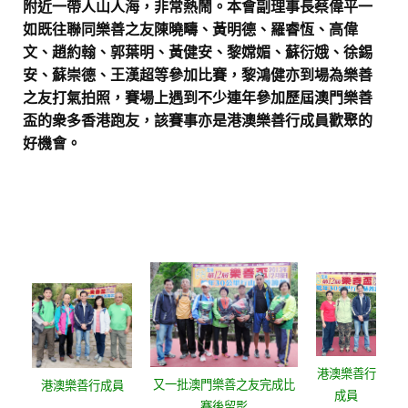
附近一帶人山人海，非常熱鬧。本會副理事長蔡偉平一
如既往聯同樂善之友陳曉疇、黃明德、羅睿恆、高偉
文、趙約翰、郭葉明、黃健安、黎嫦媚、蘇衍娥、徐錫
安、蘇崇德、王漢超等參加比賽，黎鴻健亦到場為樂善
之友打氣拍照，賽場上遇到不少連年參加歷屆澳門樂善
盃的衆多香港跑友，該賽事亦是港澳樂善行成員歡聚的
好機會。
港澳樂善行
又一批澳門樂善之友完成比
港澳樂善行成員
成員
賽後留影