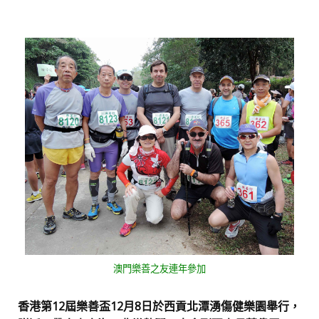
澳門樂善之友連年參加
香港第12屆樂善盃
12月8日
於西貢北潭湧傷健樂園舉行，