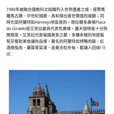
1986年被聯合國教科文組織列入世界遺產之城，是聚集
羅馬古蹟、中世紀城牆，具有傑出普世價值的城鎮；同
時也是阿蘭特如Alentejo地區首府。傑拉爾多廣場Placa
do Giraldo是艾芙拉最具代表性廣場，露天咖啡座十分熱
鬧愜意，艾芙拉也是葡國美食之都，多種多樣的地道葡
萄牙餐飲美食讓你品嚐，著名的阿蘭特如烤鴨肉飯、紅
酒燴兔肉、薯蓉青菜湯、金黃米粒布甸，都讓人回味!
待
續…