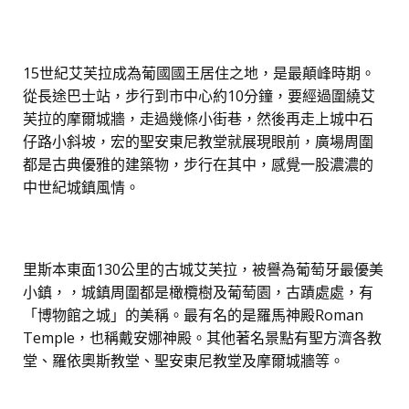
15世紀艾芙拉成為葡國國王居住之地，是最顛峰時期。
從長途巴士站，步行到市中心約10分鐘，要經過圍繞艾
芙拉的摩爾城牆，走過幾條小街巷，然後再走上城中石
仔路小斜坡，宏的聖安東尼教堂就展現眼前，廣場周圍
都是古典優雅的建築物，步行在其中，感覺一股濃濃的
中世紀城鎮風情。
里斯本東面130公里的古城艾芙拉，被譽為葡萄牙最優美
小鎮，，城鎮周圍都是橄欖樹及葡萄園，古蹟處處，有
「博物館之城」的美稱。最有名的是羅馬神殿Roman
Temple，也稱戴安娜神殿。其他著名景點有聖方濟各教
堂、羅依奧斯教堂、聖安東尼教堂及摩爾城牆等。