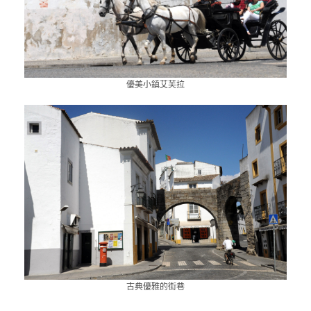
優美小鎮艾芙拉
古典優雅的街巷